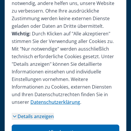
Bodega im Scheffel
notwendig, andere helfen uns, unsere Website
zu verbessern. Ohne Ihre ausdrückliche
RheinArt
Zustimmung werden keine externen Dienste
Restaurant 21
geladen oder Daten an Dritte übermittelt.
Wichtig:
Durch Klicken auf "Alle akzeptieren"
Service
stimmen Sie der Verwendung aller Cookies zu.
Mit "Nur notwendige" werden ausschließlich
Über uns
technisch erforderliche Cookies gesetzt. Unter
Karriere
"Details anzeigen" können Sie detaillierte
Kontakt
Informationen einsehen und individuelle
Gutscheine
Einstellungen vornehmen. Weitere
Informationen zu Cookies, externen Diensten
Rechtliches
und Ihren Datenschutzrechten finden Sie in
unserer
Datenschutzerklärung
.
Impressum
Details anzeigen
Datenschutz
Cookie-Einstellungen