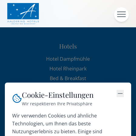
Hotels
Hotel Dampfmühle
Hotel Rheinpark
Bed & Breakfast
Hotel am Luisenplatz
Cookie-Einstellungen
Atlanta Hotel
Wir respektieren Ihre Privatsphäre
Atlanta Boardinghouse
Wir verwenden Cookies und ähnliche
Technologien, um Ihnen das beste
Restaurants & Mehr
Nutzungserlebnis zu bieten. Einige sind